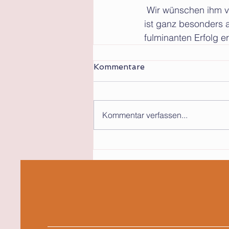
 Wir wünschen ihm viel Erfolg nun beim Landeswettbewerb in Dortmund! Hervorzuheben 
ist ganz besonders a
fulminanten Erfolg er
Kommentare
Kommentar verfassen...